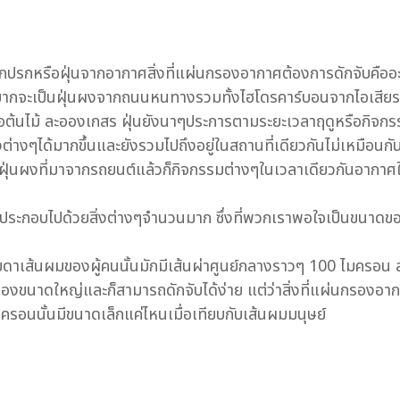
สกปรกหรือฝุ่นจากอากาศสิ่งที่แผ่นกรองอากาศต้องการดักจับคือ
โดยมากจะเป็นฝุ่นผงจากถนนหนทางรวมทั้งไฮโดรคาร์บอนจากไอเสียรถยนต
ต้นไม้ ละอองเกสร ฝุ่นยังนาๆประการตามระยะเวลาฤดูหรือกิจกรรมใน
ผงต่างๆได้มากขึ้นและยังรวมไปถึงอยู่ในสถานที่เดียวกันไม่เหมือน
ุ่นผงที่มาจากรถยนต์แล้วก็กิจกรรมต่างๆในเวลาเดียวกันอากาศในช
จะประกอบไปด้วยสิ่งต่างๆจำนวนมาก ซึ่งที่พวกเราพอใจเป็นขนาดของ
าเส้นผมของผู้คนนั้นมักมีเส้นผ่าศูนย์กลางราวๆ 100 ไมครอน
ฝุ่นละอองขนาดใหญ่และก็สามารถดักจับได้ง่าย แต่ว่าสิ่งที่แผ่นกรอ
ครอนนั้นมีขนาดเล็กแค่ไหนเมื่อเทียบกับเส้นผมมนุษย์