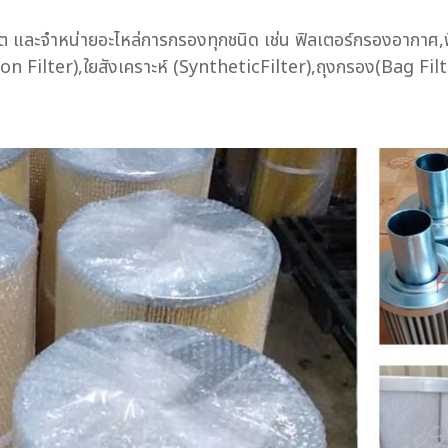
้ผลิต และจำหน่ายอะไหล่การกรองทุกชนิด เช่น ฟิลเตอร์กรองอากาศ,
rbon Filter),ใยสังเคราะห์ (SyntheticFilter),ถุงกรอง(Bag