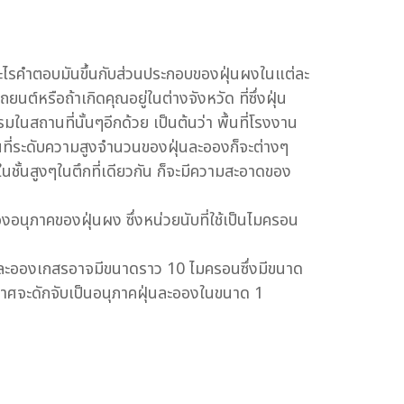
อะไรคำตอบมันขึ้นกับส่วนประกอบของฝุ่นผงในแต่ละ
์หรือถ้าเกิดคุณอยู่ในต่างจังหวัด ที่ซึ่งฝุ่น
สถานที่นั้นๆอีกด้วย เป็นต้นว่า พื้นที่โรงงาน
กันที่ระดับความสูงจำนวนของฝุ่นละอองก็จะต่างๆ
ั้นสูงๆในตึกที่เดียวกัน ก็จะมีความสะอาดของ
อนุภาคของฝุ่นผง ซึ่งหน่วยนับที่ใช้เป็นไมครอน
 ละอองเกสรอาจมีขนาดราว 10 ไมครอนซึ่งมีขนาด
งอากาศจะดักจับเป็นอนุภาคฝุ่นละอองในขนาด 1