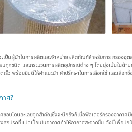
นที่ จะเป็นผู้นำในการผลิตและจำหน่ายผลิตภัณฑ์สำหรับการ กรองอ
กชนิด และกระบวนการผลิตอุปกรณ์ต่าง ๆ โดยมุ่งเน้นในด้านคุ
วดเร็ว พร้อมยินดีให้คำแนะนำ คำปรึกษาในการเลือกใช้ และเลือกซ
ากาศ?
อบโดนละเลยจุดสำคัญซึ่งจะนึกถึงก็เมื่อฟิลเตอร์กรองอากาศมี
งสกปรกที่แปดเปื้อนในอากาศทำให้อากาศสะอาดขึ้น ดังนี้เพื่อปกป