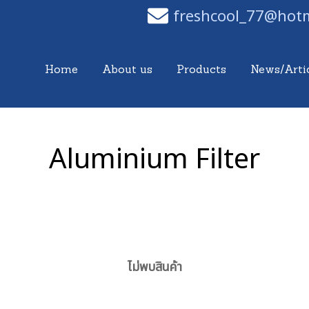
freshcool_77@hot
Home
About us
Products
News/Arti
Aluminium Filter
ไม่พบสินค้า